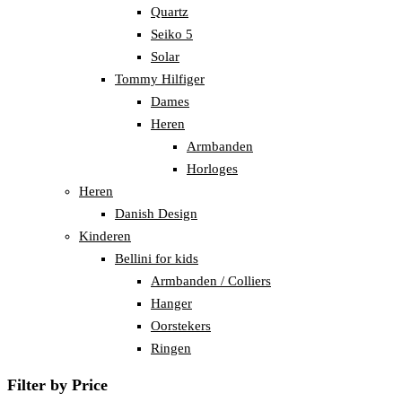
Quartz
Seiko 5
Solar
Tommy Hilfiger
Dames
Heren
Armbanden
Horloges
Heren
Danish Design
Kinderen
Bellini for kids
Armbanden / Colliers
Hanger
Oorstekers
Ringen
Filter by Price