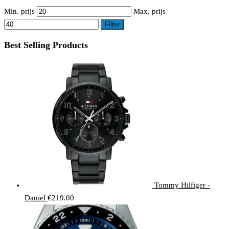
Min. prijs
Max. prijs
Filter
Best Selling Products
Tommy Hilfiger -
Daniel
€
219.00