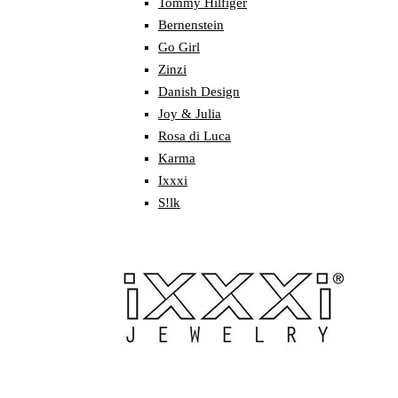
Tommy Hilfiger
Bernenstein
Go Girl
Zinzi
Danish Design
Joy & Julia
Rosa di Luca
Karma
Ixxxi
S!lk