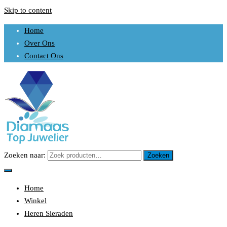
Skip to content
Home
Over Ons
Contact Ons
Zoeken naar:
Zoeken
Uw sieraden is ons werk
DIAMAAS TOP JUWELIER
Home
Winkel
Heren Sieraden