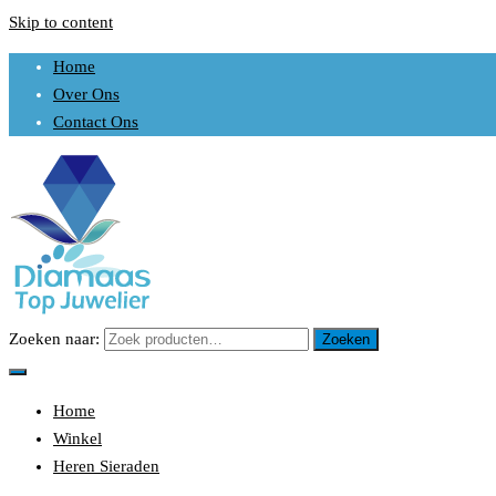
Skip to content
Home
Over Ons
Contact Ons
Zoeken naar:
Zoeken
Uw sieraden is ons werk
DIAMAAS TOP JUWELIER
Home
Winkel
Heren Sieraden