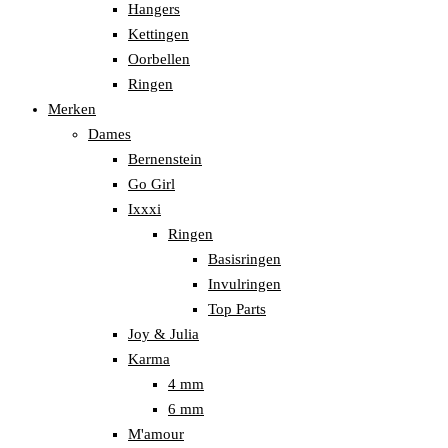
Hangers
Kettingen
Oorbellen
Ringen
Merken
Dames
Bernenstein
Go Girl
Ixxxi
Ringen
Basisringen
Invulringen
Top Parts
Joy & Julia
Karma
4 mm
6 mm
M'amour