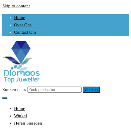
Skip to content
Home
Over Ons
Contact Ons
Zoeken naar:
Zoeken
Uw sieraden is ons werk
DIAMAAS TOP JUWELIER
Home
Winkel
Heren Sieraden