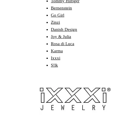
Tommy Hilfiger
Bernenstein
Go Girl
Zinzi
Danish Design
Joy & Julia
Rosa di Luca
Karma
Ixxxi
S!lk