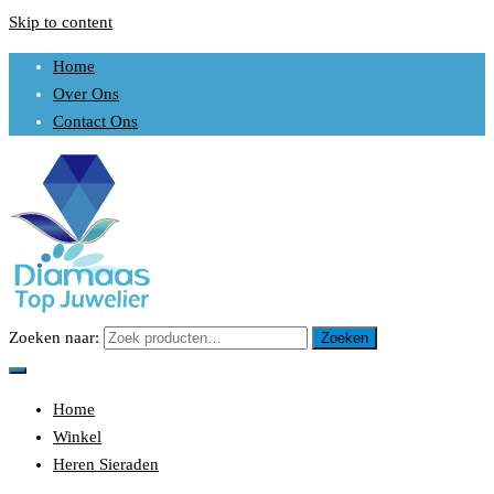
Skip to content
Home
Over Ons
Contact Ons
Zoeken naar:
Zoeken
Uw sieraden is ons werk
DIAMAAS TOP JUWELIER
Home
Winkel
Heren Sieraden