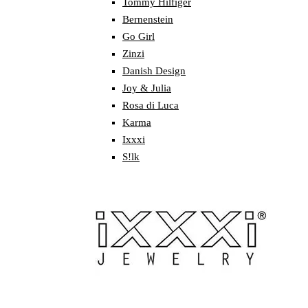
Tommy Hilfiger
Bernenstein
Go Girl
Zinzi
Danish Design
Joy & Julia
Rosa di Luca
Karma
Ixxxi
S!lk