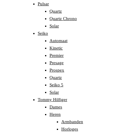
Pulsar
Quartz
Quartz Chrono
Solar
Seiko
Automaat
Kinetic
Premier
Presage
Prospex
Quartz
Seiko 5
Solar
Tommy Hilfiger
Dames
Heren
Armbanden
Horloges