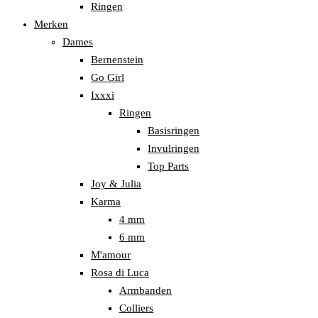
Ringen
Merken
Dames
Bernenstein
Go Girl
Ixxxi
Ringen
Basisringen
Invulringen
Top Parts
Joy & Julia
Karma
4 mm
6 mm
M'amour
Rosa di Luca
Armbanden
Colliers